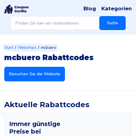
Blog
Kategorien
Products
search
Suche
/
/
Start
Webshops
mcbuero
mcbuero Rabattcodes
Besuchen Sie die Website
Aktuelle Rabattcodes
Immer günstige
Preise bei