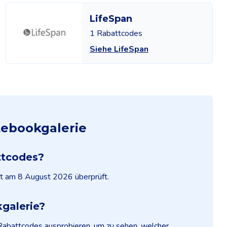
LifeSpan
1 Rabattcodes
Siehe LifeSpan
tebookgalerie
ttcodes?
zt am 8 August 2026 überprüft.
galerie?
 Rabattcodes ausprobieren, um zu sehen, welcher