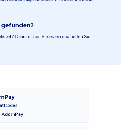
e gefunden?
istet? Dann reichen Sie es ein und helfen Sie
rnPay
attcodes
e AdornPay